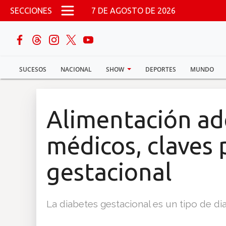
Pasar al contenido principal
SECCIONES
7 DE AGOSTO DE 2026
buscar
SUCESOS
NACIONAL
SHOW
DEPORTES
MUNDO
Sucesos
Nacional
Alimentación ad
Política
médicos, claves 
Show
gestacional
Deportes
La diabetes gestacional es un tipo de d
Mundo