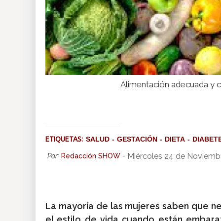
Alimentación adecuada y c
ETIQUETAS:
SALUD
GESTACIÓN
DIETA
DIABET
Miércoles 24 de Noviemb
Por:
Redacción SHOW
-
La mayoría de las mujeres saben que ne
el estilo de vida cuando están embara