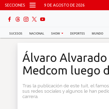
Pasar al contenido principal
SECCIONES
9 DE AGOSTO DE 2026
buscar
SUCESOS
NACIONAL
SHOW
DEPORTES
MUNDO
Sucesos
Nacional
Álvaro Alvarado 
Política
Medcom luego d
Show
Tras la publicación de este tuit, el fa
Deportes
sus redes sociales y algunos le han ped
carrera.
Mundo