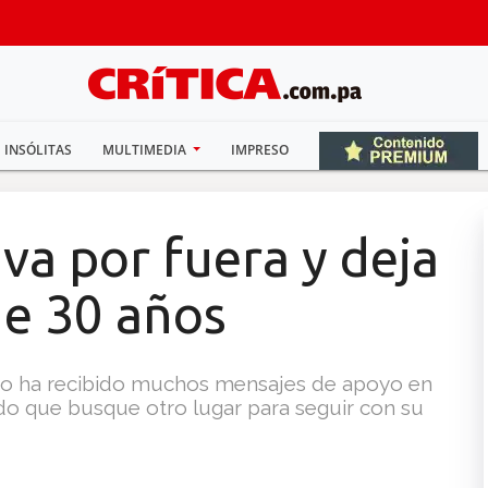
INSÓLITAS
MULTIMEDIA
IMPRESO
va por fuera y deja
e 30 años
moso ha recibido muchos mensajes de apoyo en
ido que busque otro lugar para seguir con su