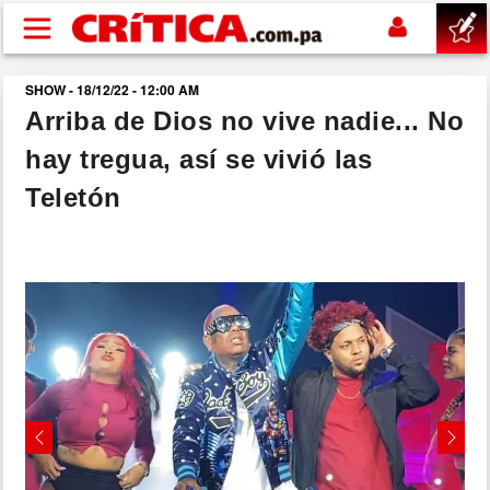
Pasar al contenido principal
SHOW - 18/12/22 - 12:00 AM
buscar
Arriba de Dios no vive nadie... No
hay tregua, así se vivió las
SUCESOS
Teletón
NACIONAL
POLÍTICA
SHOW
DEPORTES
Previous
Next
MUNDO