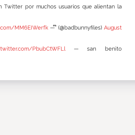
n Twitter por muchos usuarios que alientan la
er.com/MM6EIWerfk
— ໊ (@badbunnyfiles)
August
.twitter.com/PbubCtWFLl
— san benito