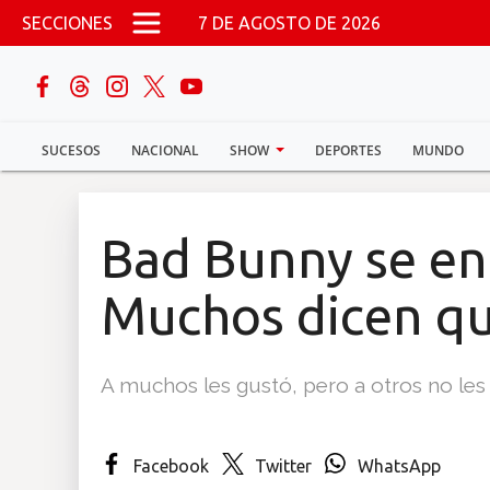
Pasar al contenido principal
SECCIONES
7 DE AGOSTO DE 2026
buscar
SUCESOS
NACIONAL
SHOW
DEPORTES
MUNDO
Sucesos
Nacional
Bad Bunny se en
Política
Muchos dicen q
Show
A muchos les gustó, pero a otros no les
Deportes
Facebook
Twitter
WhatsApp
Mundo