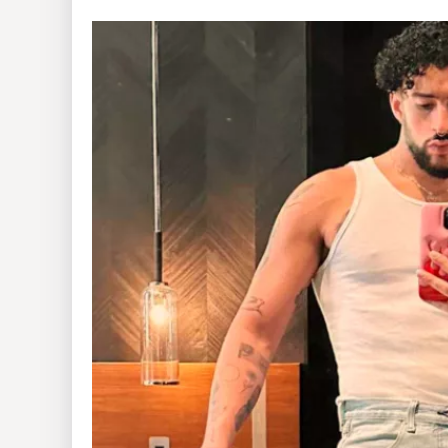
Insólitas
Multimedia
Impreso