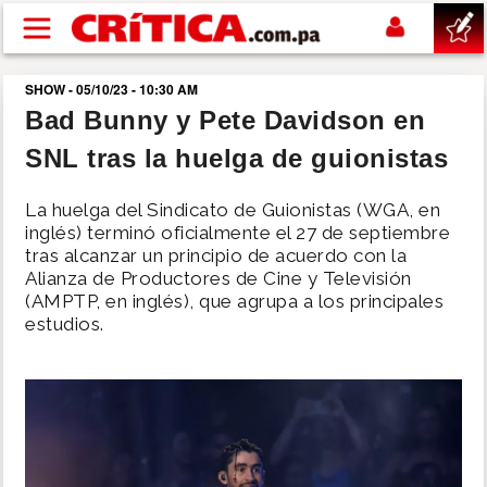
Pasar al contenido principal
SHOW - 05/10/23 - 10:30 AM
buscar
Bad Bunny y Pete Davidson en
SNL tras la huelga de guionistas
SUCESOS
La huelga del Sindicato de Guionistas (WGA, en
NACIONAL
inglés) terminó oficialmente el 27 de septiembre
tras alcanzar un principio de acuerdo con la
Alianza de Productores de Cine y Televisión
POLÍTICA
(AMPTP, en inglés), que agrupa a los principales
estudios.
SHOW
DEPORTES
MUNDO