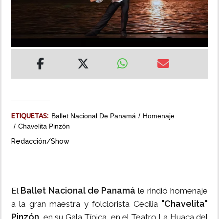
INSÓLITAS
MULTIMEDIA
IMPRESO
ETIQUETAS:
Ballet Nacional De Panamá
Homenaje
Chavelita Pinzón
Redacción/Show
Ballet Nacional de Panamá
El
le rindió homenaje
"Chavelita"
a la gran maestra y folclorista Cecilia
Pinzón
, en su Gala Típica, en el Teatro La Huaca del