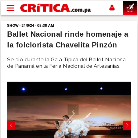
Pasar al contenido principal
SHOW - 21/6/24 - 08:30 AM
buscar
Ballet Nacional rinde homenaje a
la folclorista Chavelita Pinzón
SUCESOS
Se dio durante la Gala Típica del Ballet Nacional
NACIONAL
de Panamá en la Feria Nacional de Artesanías.
POLÍTICA
SHOW
DEPORTES
Previous
Next
MUNDO