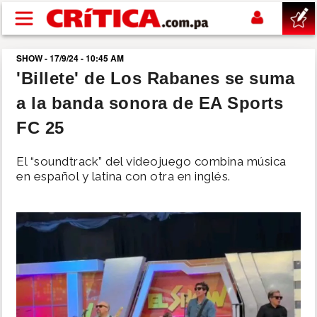
Pasar al contenido principal
SHOW - 17/9/24 - 10:45 AM
buscar
'Billete' de Los Rabanes se suma
a la banda sonora de EA Sports
SUCESOS
FC 25
NACIONAL
El “soundtrack” del videojuego combina música
en español y latina con otra en inglés.
POLÍTICA
SHOW
DEPORTES
MUNDO