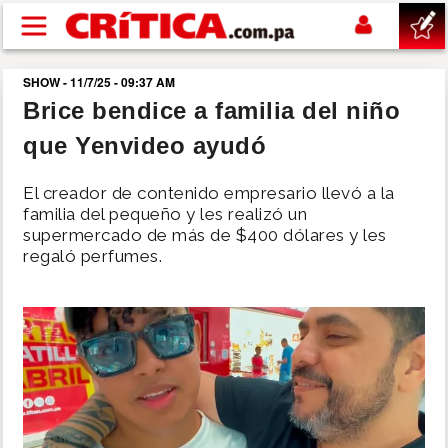
Pasar al contenido principal
SHOW - 11/7/25 - 09:37 AM
buscar
Brice bendice a familia del niño
que Yenvideo ayudó
SUCESOS
El creador de contenido empresario llevó a la
NACIONAL
familia del pequeño y les realizó un
supermercado de más de $400 dólares y les
regaló perfumes.
POLÍTICA
SHOW
DEPORTES
MUNDO