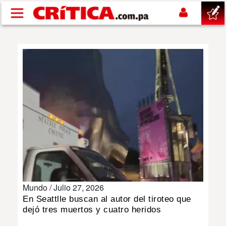
Pasar al contenido principal
buscar
SUCESOS
NACIONAL
POLÍTICA
SHOW
Mundo /
Julio 27, 2026
DEPORTES
En Seattlle buscan al autor del tiroteo que
dejó tres muertos y cuatro heridos
MUNDO