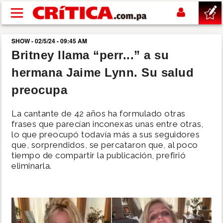
Pasar al contenido principal
SHOW - 02/5/24 - 09:45 AM
buscar
Britney llama “perr...” a su
hermana Jaime Lynn. Su salud
SUCESOS
preocupa
NACIONAL
La cantante de 42 años ha formulado otras
frases que parecían inconexas unas entre otras,
POLÍTICA
lo que preocupó todavía más a sus seguidores
que, sorprendidos, se percataron que, al poco
tiempo de compartir la publicación, prefirió
SHOW
eliminarla.
DEPORTES
MUNDO