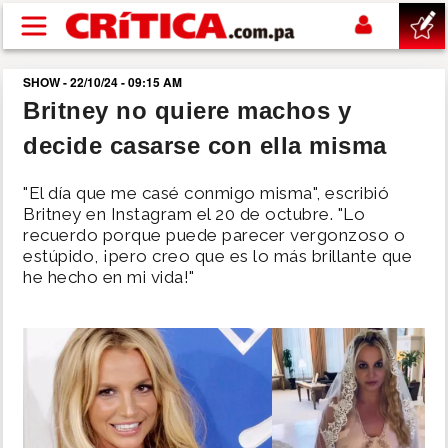
Pasar al contenido principal
SHOW - 22/10/24 - 09:15 AM
buscar
Britney no quiere machos y
decide casarse con ella misma
SUCESOS
"El día que me casé conmigo misma", escribió
NACIONAL
Britney en Instagram el 20 de octubre. "Lo
recuerdo porque puede parecer vergonzoso o
estúpido, ¡pero creo que es lo más brillante que
POLÍTICA
he hecho en mi vida!"
SHOW
DEPORTES
MUNDO