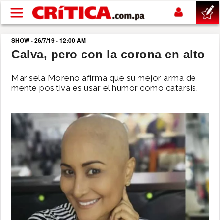
Pasar al contenido principal
SHOW - 26/7/19 - 12:00 AM
buscar
Calva, pero con la corona en alto
SUCESOS
Marisela Moreno afirma que su mejor arma de
mente positiva es usar el humor como catarsis.
NACIONAL
POLÍTICA
SHOW
DEPORTES
MUNDO