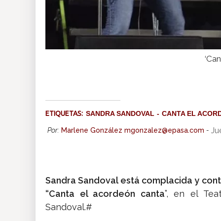
‘Can
ETIQUETAS:
SANDRA SANDOVAL
CANTA EL ACOR
Ju
Por:
Marlene González mgonzalez@epasa.com
-
Sandra Sandoval está complacida y conte
“Canta el acordeón canta
”, en el Tea
Sandoval.#