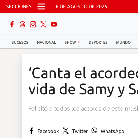
Pasar al contenido principal
SECCIONES
6 DE AGOSTO DE 2026
buscar
SUCESOS
NACIONAL
SHOW
DEPORTES
MUNDO
Sucesos
Nacional
‘Canta el acordeó
Política
vida de Samy y 
Show
Felicitó a todos los actores de este musi
Deportes
Facebook
Twitter
WhatsApp
Mundo