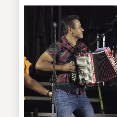
Insólitas
Multimedia
Impreso