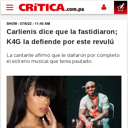
Pasar al contenido principal
SHOW - 07/6/22 - 11:45 AM
buscar
Carlienis dice que la fastidiaron;
K4G la defiende por este revulú
SUCESOS
La cantante afirmó que le dañaron por completo
NACIONAL
el estreno musical que tenía pautado.
POLÍTICA
SHOW
DEPORTES
MUNDO