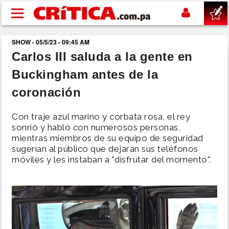
Pasar al contenido principal
SHOW - 05/5/23 - 09:45 AM
buscar
Carlos III saluda a la gente en
Buckingham antes de la
SUCESOS
coronación
NACIONAL
Con traje azul marino y corbata rosa, el rey
sonrió y habló con numerosos personas,
POLÍTICA
mientras miembros de su equipo de seguridad
sugerían al público que dejaran sus teléfonos
móviles y les instaban a "disfrutar del momento".
SHOW
DEPORTES
MUNDO