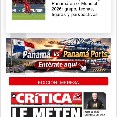
Panamá en el Mundial
Agosto
2026: grupo, fechas,
03,
figuras y perspectivas
2026
Reichell,
ex
de
Boza,
muestra
su
embarazo
avanzado
y
EDICIÓN IMPRESA
agradece
su
nueva
vida
Agosto
03,