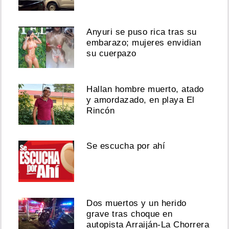
¡Jodieron
Anyuri se puso rica tras su
la
embarazo; mujeres envidian
fiesta!
Suspenden
su cuerpazo
baile
del
Canoso
Hallan hombre muerto, atado
en
y amordazado, en playa El
La
Rincón
Chorrera
tras
una
riña
Se escucha por ahí
Agosto
02,
2026
Dos muertos y un herido
grave tras choque en
autopista Arraiján-La Chorrera