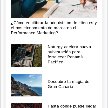
liberación
de
Sean
"Diddy"
Combs
¿Cómo equilibrar la adquisición de clientes y
el posicionamiento de marca en el
Agosto
Performance Marketing?
03,
2026
Naturgy acelera nueva
subestación para
fortalecer Panamá
Ariana
Pacífico
Grande
anuncia
su
retiro
Descubre la magia de
temporal
tras
Gran Canaria
críticas
por
su
delgadez
Hasta dónde puede llegar