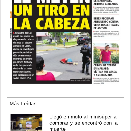
2026
Isabel
Pantoja
cumple
70
años
y
da
las
gracias
por
seguir
con
vida
Más Leídas
Agosto
02,
Llegó en moto al minisúper a
comprar y se encontró con la
2026
muerte