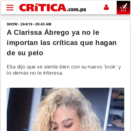
Pasar al contenido principal
SHOW - 24/4/19 - 09:45 AM
buscar
A Clarissa Ábrego ya no le
importan las críticas que hagan
SUCESOS
de su pelo
NACIONAL
Ella dijo que se siente bien con su nuevo 'look' y
lo demás no le interesa.
POLÍTICA
SHOW
DEPORTES
MUNDO