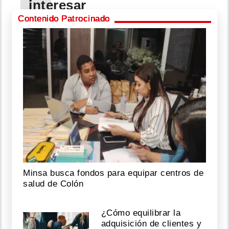
interesar
Contenido Patrocinado
Karol
G
le
canta
al
desamor
Agosto
08,
2026
Minsa busca fondos para equipar centros de
Petro
salud de Colón
se
despide
de
¿Cómo equilibrar la
la
adquisición de clientes y
Casa