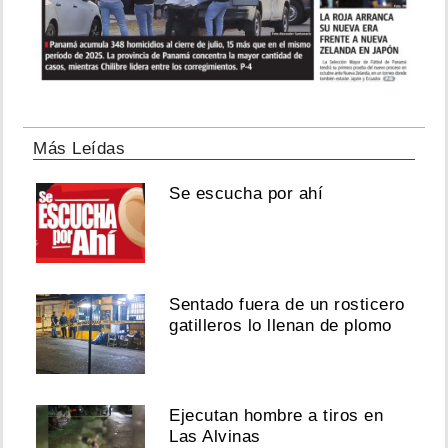
Triunfo
USA
Agosto
07,
2026
Más Leídas
Diego
Se escucha por ahí
De
Obaldía
y
Mafe
Achurra
se
Sentado fuera de un rosticero
casaron
gatilleros lo llenan de plomo
Agosto
07,
2026
Ejecutan hombre a tiros en
Las Alvinas