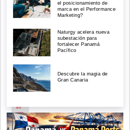
de
el posicionamiento de
Nariño
marca en el Performance
en
Marketing?
su
último
acto
Naturgy acelera nueva
como
subestación para
presidente
fortalecer Panamá
Pacífico
Agosto
07,
2026
Descubre la magia de
Gran Canaria
Bruce
Willis
reaparece
en
una
iglesia;
su
cerebro