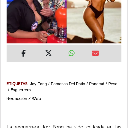
INSÓLITAS
MULTIMEDIA
IMPRESO
ETIQUETAS:
Joy Fong
Famosos Del Patio
Panamá
Peso
Exguerrera
Redacción / Web
La exguerrera Joy Fong ha sido criticada en las