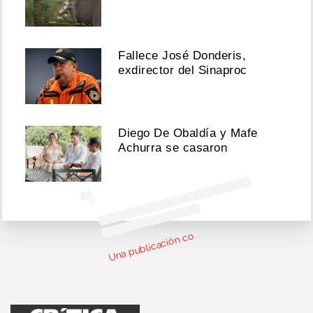
Fallece José Donderis,
Ver
exdirector del Sinaproc
esta
publicación
en
Instagram
Diego De Obaldía y Mafe
Achurra se casaron
n
bl
c
c
par
d
e 
g 
F
C
L
@
y
U
m
g15)
o