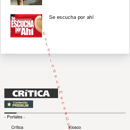
Se escucha por ahí
E
s
t
e
f
i
n
d
e
s
e
m
a
n
a
#
- Portales -
D
e
Crítica
Kiosco
f