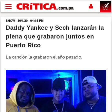
Pasar al contenido principal
SHOW - 30/1/20 - 04:15 PM
buscar
Daddy Yankee y Sech lanzarán la
plena que grabaron juntos en
SUCESOS
Puerto Rico
NACIONAL
La canción la grabaron el año pasado.
POLÍTICA
SHOW
DEPORTES
MUNDO