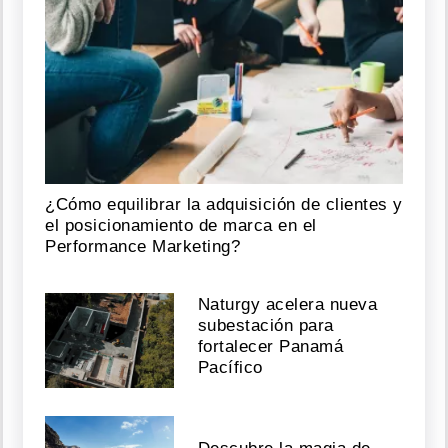
por
disputa
de
regalías
y
canciones
DE
JAPANESE
Agosto
06,
¿Cómo equilibrar la adquisición de clientes y
el posicionamiento de marca en el
2026
Performance Marketing?
Naturgy acelera nueva
Yemil
sí
subestación para
puede
fortalecer Panamá
ejercer
Pacífico
su
actividad
laboral