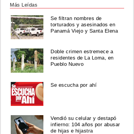
fue
Más Leídas
lo
mejor
Se filtran nombres de
que
torturados y asesinados en
le
Panamá Viejo y Santa Elena
pasó
Agosto
Doble crimen estremece a
05,
residentes de La Loma, en
2026
Pueblo Nuevo
Se escucha por ahí
Ver
esta
publicación
en
Vendió su celular y destapó
Instagram
infierno: 104 años por abusar
de hijas e hijastra