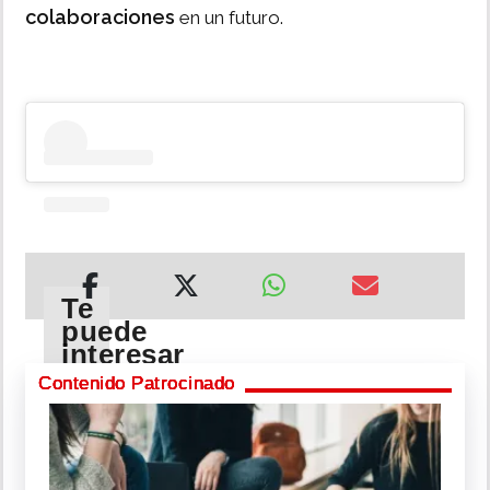
colaboraciones
en un futuro.
Te
puede
interesar
Contenido Patrocinado
Pty
Audio
responde