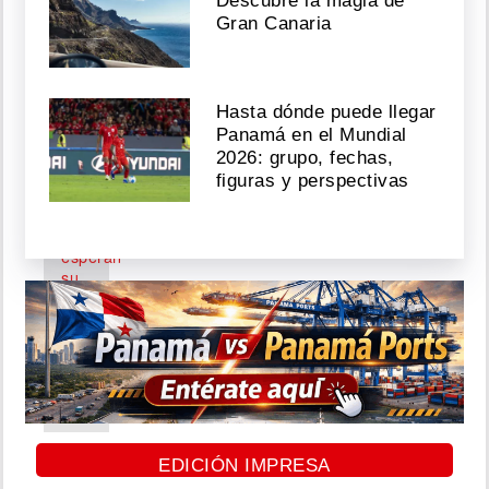
Descubre la magia de
Agosto
Gran Canaria
06,
2026
Hasta dónde puede llegar
Panamá en el Mundial
Anubis
2026: grupo, fechas,
Osorio
figuras y perspectivas
y
Cristian
Omar
esperan
su
primer
bebé
Agosto
06,
2026
EDICIÓN IMPRESA