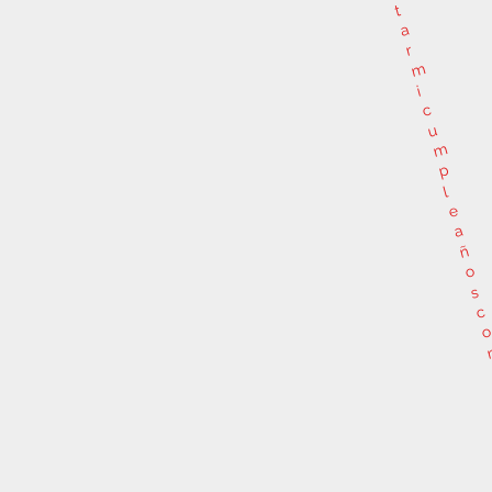
t
a
r
m
i
c
u
m
p
l
e
a
ñ
o
s
c