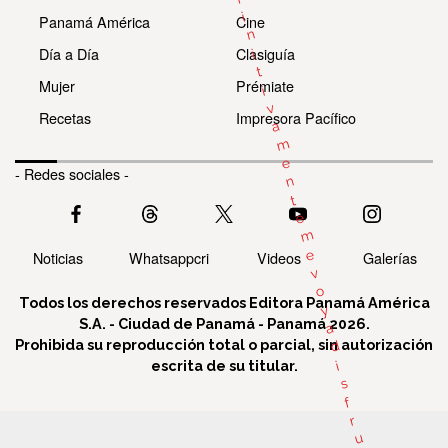
i
Panamá América
Cine
n
Día a Día
Clasiguía
i
t
Mujer
Prémiate
i
v
Recetas
Impresora Pacífico
a
m
e
- Redes sociales -
n
t
e
m
e
Noticias
Whatsappcri
Videos
Galerías
v
o
Todos los derechos reservados Editora Panamá América
y
S.A. - Ciudad de Panamá - Panamá 2026.
a
Prohibida su reproducción total o parcial, sin autorización
d
escrita de su titular.
i
s
f
r
u