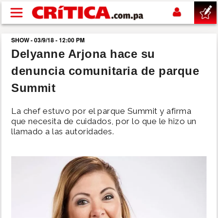
Pasar al contenido principal
SHOW - 03/9/18 - 12:00 PM
buscar
Delyanne Arjona hace su
denuncia comunitaria de parque
SUCESOS
Summit
NACIONAL
La chef estuvo por el parque Summit y afirma
que necesita de cuidados, por lo que le hizo un
POLÍTICA
llamado a las autoridades.
SHOW
DEPORTES
MUNDO