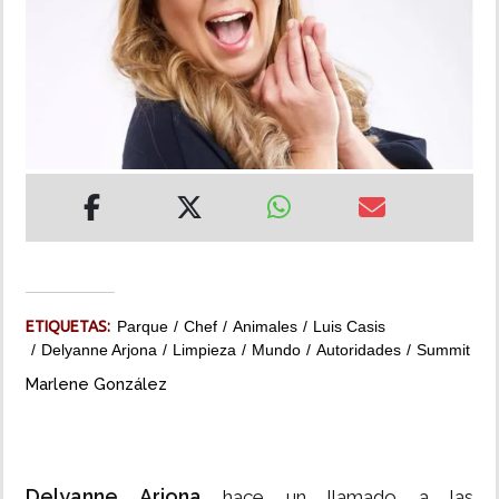
INSÓLITAS
MULTIMEDIA
IMPRESO
ETIQUETAS:
Parque
Chef
Animales
Luis Casis
Delyanne Arjona
Limpieza
Mundo
Autoridades
Summit
Marlene González
Delyanne Arjona
hace un llamado a las