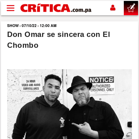
Pasar al contenido principal
SHOW - 07/10/22 - 12:00 AM
buscar
Don Omar se sincera con El
Chombo
SUCESOS
NACIONAL
POLÍTICA
SHOW
DEPORTES
MUNDO