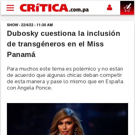
Pasar al contenido principal
SHOW - 22/4/22 - 11:30 AM
buscar
Dubosky cuestiona la inclusión
de transgéneros en el Miss
SUCESOS
Panamá
NACIONAL
Para muchos este tema es polémico y no están
de acuerdo que algunas chicas deban competir
POLÍTICA
de esta manera y pase lo mismo que en España
con Ángela Ponce.
SHOW
DEPORTES
MUNDO