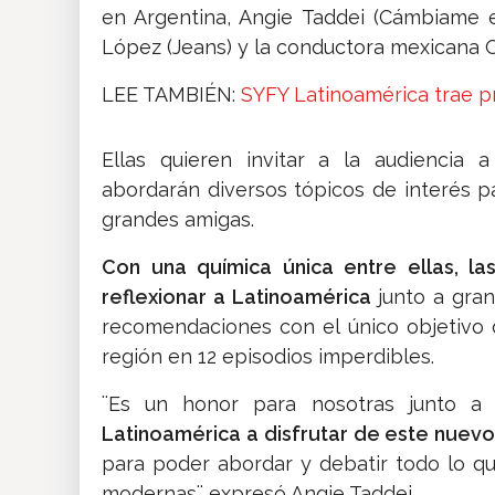
en Argentina, Angie Taddei (Cámbiame e
López (Jeans) y la conductora mexicana Ol
LEE TAMBIÉN:
SYFY Latinoamérica trae p
Ellas quieren invitar a la audiencia 
abordarán diversos tópicos de interés p
grandes amigas.
Con una química única entre ellas, la
reflexionar a Latinoamérica
junto a gra
recomendaciones con el único objetivo
región en 12 episodios imperdibles.
¨Es un honor para nosotras junto 
Latinoamérica a disfrutar de este nuev
para poder abordar y debatir todo lo 
modernas¨ expresó Angie Taddei.