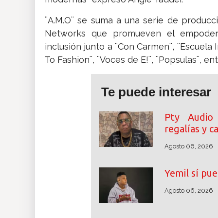
¨A.M.O¨ se suma a una serie de producci
Networks que promueven el empoderam
inclusión junto a ¨Con Carmen¨, ¨Escuela I
To Fashion¨, ¨Voces de E!¨, ¨Popsulas¨, en
Te puede interesar
Pty Audio
regalías y 
Agosto 06, 2026
Yemil sí pue
Agosto 06, 2026