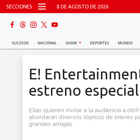
Pasar al contenido principal
SECCIONES
8 DE AGOSTO DE 2026
buscar
SUCESOS
NACIONAL
SHOW
DEPORTES
MUNDO
Sucesos
Nacional
E! Entertainment
Política
estreno especia
Show
Ellas quieren invitar a la audiencia a di
Deportes
abordarán diversos tópicos de interés pa
grandes amigas.
Mundo