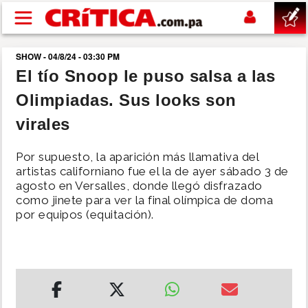
Pasar al contenido principal
SHOW - 04/8/24 - 03:30 PM
buscar
El tío Snoop le puso salsa a las
Olimpiadas. Sus looks son
SUCESOS
virales
NACIONAL
Por supuesto, la aparición más llamativa del
artistas californiano fue el la de ayer sábado 3 de
POLÍTICA
agosto en Versalles, donde llegó disfrazado
como jinete para ver la final olímpica de doma
por equipos (equitación).
SHOW
DEPORTES
MUNDO