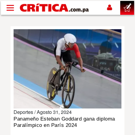
Pasar al contenido principal
buscar
SUCESOS
NACIONAL
POLÍTICA
SHOW
Deportes /
Agosto 31, 2024
DEPORTES
Panameño Esteban Goddard gana diploma
Paralímpico en París 2024
MUNDO