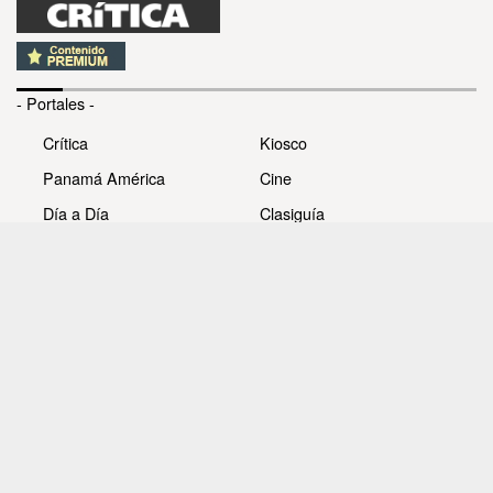
- Portales -
Crítica
Kiosco
Panamá América
Cine
Día a Día
Clasiguía
Mujer
Prémiate
Recetas
Impresora Pacífico
- Redes sociales -
Noticias
Whatsappcri
Videos
Galerías
Todos los derechos reservados Editora Panamá América