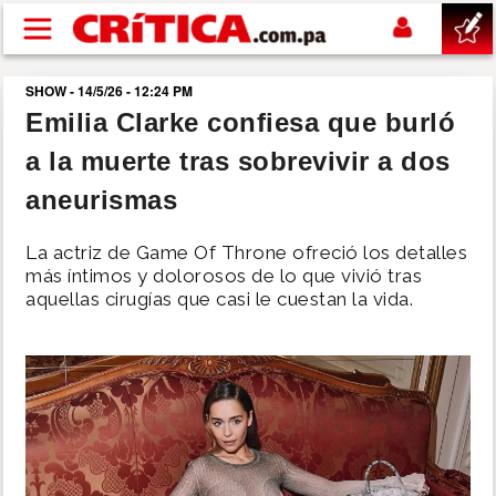
Pasar al contenido principal
SHOW - 14/5/26 - 12:24 PM
buscar
Emilia Clarke confiesa que burló
a la muerte tras sobrevivir a dos
SUCESOS
aneurismas
NACIONAL
La actriz de Game Of Throne ofreció los detalles
más íntimos y dolorosos de lo que vivió tras
POLÍTICA
aquellas cirugías que casi le cuestan la vida.
SHOW
DEPORTES
MUNDO