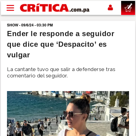
Pasar al contenido principal
SHOW - 09/6/24 - 03:30 PM
buscar
Ender le responde a seguidor
que dice que ‘Despacito’ es
SUCESOS
vulgar
NACIONAL
La cantante tuvo que salir a defenderse tras
comentario del seguidor.
POLÍTICA
SHOW
DEPORTES
MUNDO