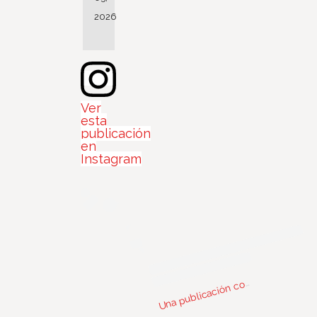
2026
Ver
esta
publicación
en
Instagram
n
bl
c
c
par
d
e
@
us
m
c)
U
o