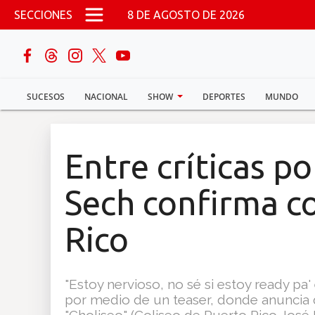
Pasar al contenido principal
SECCIONES
8 DE AGOSTO DE 2026
buscar
SUCESOS
NACIONAL
SHOW
DEPORTES
MUNDO
Sucesos
Nacional
Entre críticas p
Política
Sech confirma c
Show
Rico
Deportes
"Estoy nervioso, no sé si estoy ready pa' 
por medio de un teaser, donde anuncia 
Mundo
"Choliseo" (Coliseo de Puerto Rico José 