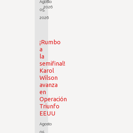
Agosto
2026
05,
2026
¡Rumbo
a
la
semifinal!
Karol
Wilson
avanza
en
Operación
Triunfo
EEUU
Agosto
05,