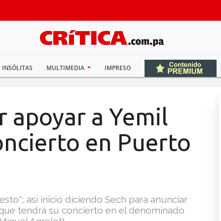
INSÓLITAS
MULTIMEDIA
IMPRESO
or apoyar a Yemil
oncierto en Puerto
esto"; así inició diciendo Sech para anunciar
que tendrá su concierto en el denominado
Miguel Agrelot).