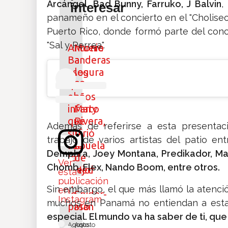
Arcángel, Bad Bunny, Farruko, J Balvin
,
interesar
panameño en el concierto en el "Choliseo
Puerto Rico, donde formó parte del conc
"Sal y Perrea".
Antonio
Muere
Banderas
a
asegura
los
que
82
el
años
infarto
Mary
que
Rivera,
Además de referirse a esta presentac
sufrió
la
trabajo de varios artistas del patio en
fue
abuela
Demphra, Joey Montana, Predikador, Mar
lo
de
Ver
Chomb, Flex, Nando Boom, entre otros.
mejor
Ned
esta
publicación
que
en
Sin embargo, el que más llamó la atenció
en
le
Spider-
Instagram
muchos en Panamá no entiendan a est
pasó
Man
especial. El mundo va ha saber de ti, qu
Agosto
Agosto