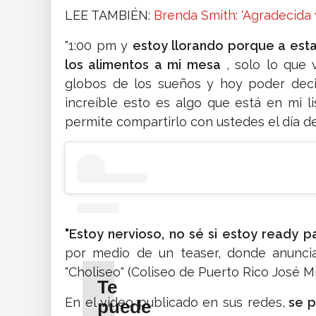
LEE TAMBIÉN:
Brenda Smith: 'Agradecida y
"1:00 pm y
estoy llorando porque a est
los alimentos a mi mesa
, solo lo que 
globos de los sueños y hoy poder deci
increíble esto es algo que está en mi
permite compartirlo con ustedes el día de 
"Estoy nervioso, no sé si estoy ready pa
por medio de un teaser, donde anunci
"Choliseo" (Coliseo de Puerto Rico José Mi
Te
En el video publicado en sus redes,
se p
puede