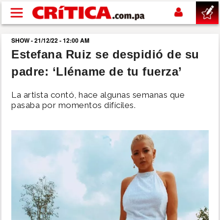
Pasar al contenido principal
SHOW - 21/12/22 - 12:00 AM
buscar
Estefana Ruiz se despidió de su
padre: ‘Lléname de tu fuerza’
SUCESOS
La artista contó, hace algunas semanas que
NACIONAL
pasaba por momentos difíciles.
POLÍTICA
SHOW
DEPORTES
MUNDO