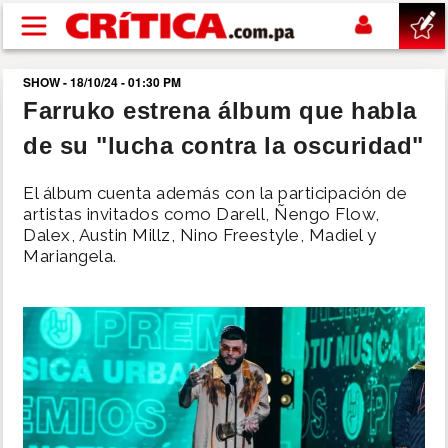
Pasar al contenido principal
SHOW - 18/10/24 - 01:30 PM
buscar
Farruko estrena álbum que habla
de su "lucha contra la oscuridad"
SUCESOS
El álbum cuenta además con la participación de
NACIONAL
artistas invitados como Darell, Ñengo Flow,
Dalex, Austin Millz, Nino Freestyle, Madiel y
Mariangela.
POLÍTICA
SHOW
DEPORTES
MUNDO