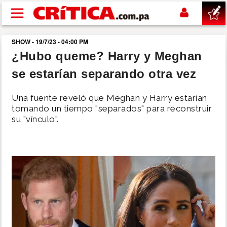
Pasar al contenido principal
SHOW - 19/7/23 - 04:00 PM
buscar
¿Hubo queme? Harry y Meghan
se estarían separando otra vez
SUCESOS
Una fuente reveló que Meghan y Harry estarían
NACIONAL
tomando un tiempo "separados" para reconstruir
su "vínculo".
POLÍTICA
SHOW
DEPORTES
MUNDO