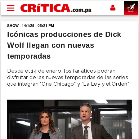
Pasar al contenido principal
SHOW - 14/1/25 - 05:21 PM
buscar
Icónicas producciones de Dick
Wolf llegan con nuevas
SUCESOS
temporadas
NACIONAL
Desde el 14 de enero, los fanáticos podrán
disfrutar de las nuevas temporadas de las series
POLÍTICA
que integran “One Chicago” y “La Ley y el Orden”
SHOW
DEPORTES
MUNDO