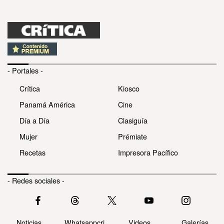
- Portales -
Crítica
Kiosco
Panamá América
Cine
Día a Día
Clasiguía
Mujer
Prémiate
Recetas
Impresora Pacífico
- Redes sociales -
Noticias
Whatsappcri
Videos
Galerías