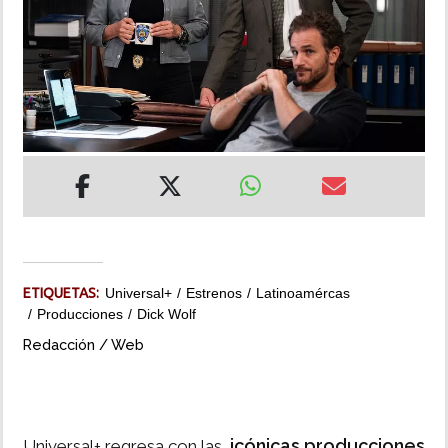
INSÓLITAS
MULTIMEDIA
IMPRESO
ETIQUETAS:
Universal+
Estrenos
Latinoamércas
Producciones
Dick Wolf
Redacción / Web
icónicas producciones
Universal+ regresa con las