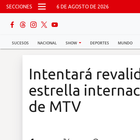
Pasar al contenido principal
SECCIONES
6 DE AGOSTO DE 2026
buscar
SUCESOS
NACIONAL
SHOW
DEPORTES
MUNDO
Sucesos
Nacional
Intentará revali
Política
estrella interna
Show
de MTV
Deportes
Mundo