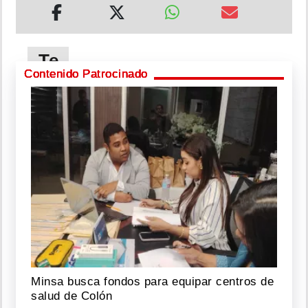
Te
puede
Contenido Patrocinado
interesar
Karol
G,
Belinda
y
Yamal,
entre
los
50
más
bellos
de
Minsa busca fondos para equipar centros de
People
en
salud de Colón