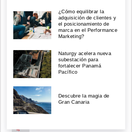
Español
¿Cómo equilibrar la
Agosto
adquisición de clientes y
09,
el posicionamiento de
2026
marca en el Performance
Marketing?
¡Lluvia
Naturgy acelera nueva
de
subestación para
teorías!
fortalecer Panamá
Josenid
aclara
Pacífico
las
dudas
sobre
su
Descubre la magia de
tono
Gran Canaria
de
piel
Agosto
09,