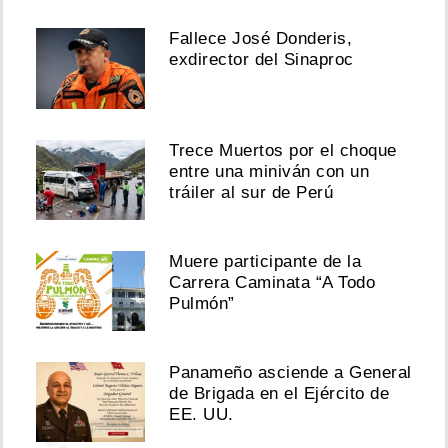
Karol
G
Fallece José Donderis,
le
exdirector del Sinaproc
canta
al
desamor
Agosto
Trece Muertos por el choque
08,
entre una miniván con un
tráiler al sur de Perú
2026
Muere participante de la
Carrera Caminata “A Todo
Pulmón”
View
this
post
Panameño asciende a General
on
Instagram
de Brigada en el Ejército de
EE. UU.