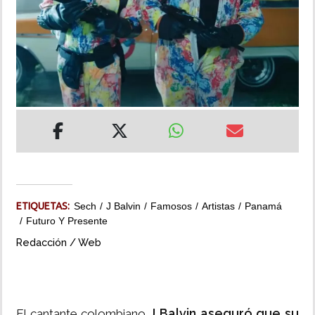
INSÓLITAS
MULTIMEDIA
IMPRESO
ETIQUETAS:
Sech
J Balvin
Famosos
Artistas
Panamá
Futuro Y Presente
Redacción / Web
J Balvin aseguró que su
El cantante colombiano