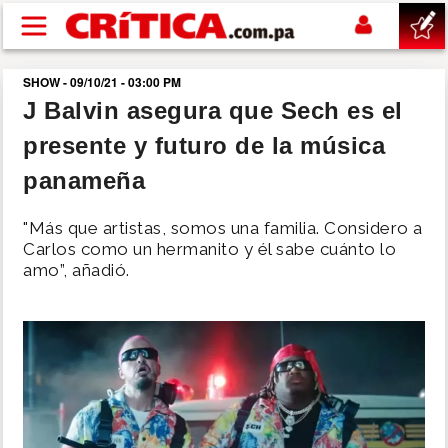
Pasar al contenido principal
SHOW - 09/10/21 - 03:00 PM
buscar
J Balvin asegura que Sech es el
presente y futuro de la música
SUCESOS
panameña
NACIONAL
"Más que artistas, somos una familia. Considero a
Carlos como un hermanito y él sabe cuánto lo
POLÍTICA
amo”, añadió.
SHOW
DEPORTES
MUNDO