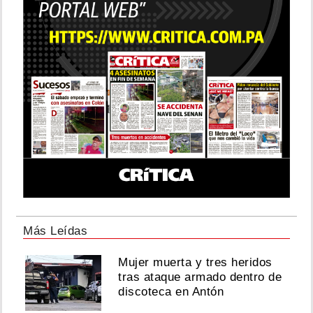
K4G
presume
a
su
gyal
con
una
indirecta:
“Nunca
antes
fui
tratado
con
amor”
Agosto
Más Leídas
09,
Mujer muerta y tres heridos
2026
tras ataque armado dentro de
discoteca en Antón