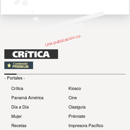
na
p
u
bli
ca
ci
ó
n
c
parti
da
d
e (
@s
e
c
h
m
usi
U
m
c)
o
- Portales -
Crítica
Kiosco
Panamá América
Cine
Día a Día
Clasiguía
Mujer
Prémiate
Recetas
Impresora Pacífico