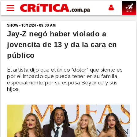
Pasar al contenido principal
SHOW - 10/12/24 - 09:00 AM
buscar
Jay-Z negó haber violado a
jovencita de 13 y da la cara en
SUCESOS
público
NACIONAL
El artista dijo que el único "dolor" que siente es
por el impacto que pueda tener en su familia,
POLÍTICA
especialmente por su esposa Beyoncé y sus
hijos.
SHOW
DEPORTES
MUNDO