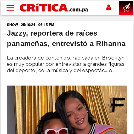
Pasar al contenido principal
SHOW - 25/10/24 - 06:15 PM
buscar
Jazzy, reportera de raíces
panameñas, entrevistó a Rihanna
SUCESOS
La creadora de contenido, radicada en Brooklyn,
NACIONAL
es muy popular por entrevistar a grandes figuras
del deporte, de la música y del espectáculo.
POLÍTICA
SHOW
DEPORTES
MUNDO