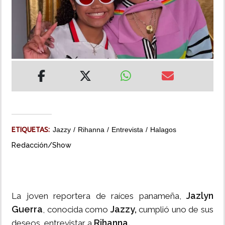
INSÓLITAS
MULTIMEDIA
IMPRESO
ETIQUETAS:
Jazzy
Rihanna
Entrevista
Halagos
Redacción/Show
Jazlyn
La joven reportera de raíces panameña,
Guerra
Jazzy,
, conocida como
cumplió uno de sus
Rihanna
.
deseos, entrevistar a