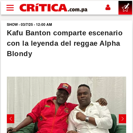
Pasar al contenido principal
SHOW - 03/7/25 - 12:00 AM
buscar
Kafu Banton comparte escenario
con la leyenda del reggae Alpha
SUCESOS
Blondy
NACIONAL
POLÍTICA
SHOW
DEPORTES
Previous
Next
MUNDO