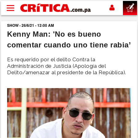
Pasar al contenido principal
SHOW - 26/6/21 - 12:00 AM
buscar
Kenny Man: 'No es bueno
comentar cuando uno tiene rabia’
SUCESOS
Es requerido por el delito Contra la
NACIONAL
Administración de Justicia (Apología del
Delito/amenazar al presidente de la República).
POLÍTICA
SHOW
DEPORTES
MUNDO