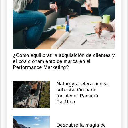
Petro
Bruce
se
Willis
despide
reaparece
de
en
la
una
Casa
iglesia;
de
su
Nariño
cerebro
en
se
¿Cómo equilibrar la adquisición de clientes y
su
donará
el posicionamiento de marca en el
último
a
Performance Marketing?
acto
la
como
ciencia
presidente
Naturgy acelera nueva
Agosto
subestación para
Agosto
07,
fortalecer Panamá
07,
Pacífico
2026
2026
Descubre la magia de
Karol