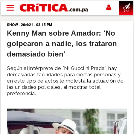
Pasar al contenido principal
SHOW - 26/4/21 - 03:15 PM
buscar
Kenny Man sobre Amador: 'No
golpearon a nadie, los trataron
SUCESOS
demasiado bien'
NACIONAL
Según el intérprete de "Ni Gucci ni Prada", hay
demasiadas facilidades para ciertas personas y
POLÍTICA
en este tipo de actos le molesta la actuación de
las unidades policiales, al mostrar total
preferencia.
SHOW
DEPORTES
MUNDO