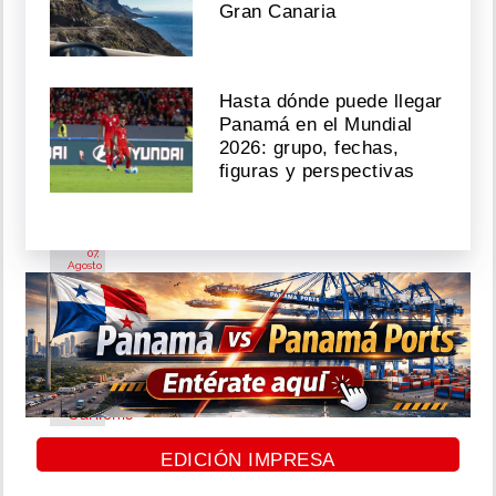
Gran Canaria
Wilson
se
Diego
convierte
De
en
Obaldía
la
y
Hasta dónde puede llegar
primera
Mafe
Panamá en el Mundial
finalista
Achurra
2026: grupo, fechas,
de
se
figuras y perspectivas
Operación
casaron
Triunfo
USA
Agosto
07,
Agosto
2026
07,
2026
Carlienis
compartirá
contenido
EDICIÓN IMPRESA
exclusivo