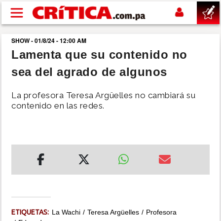
Pasar al contenido principal
SHOW - 01/8/24 - 12:00 AM
buscar
Lamenta que su contenido no
sea del agrado de algunos
SUCESOS
La profesora Teresa Argüelles no cambiará su
NACIONAL
contenido en las redes.
POLÍTICA
SHOW
DEPORTES
MUNDO
ETIQUETAS:
La Wachi
Teresa Argüelles
Profesora