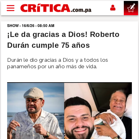
Pasar al contenido principal
SHOW - 16/6/26 - 08:50 AM
buscar
¡Le da gracias a Dios! Roberto
Durán cumple 75 años
SUCESOS
Durán le dio gracias a Dios y a todos los
NACIONAL
panameños por un año más de vida.
POLÍTICA
SHOW
DEPORTES
MUNDO