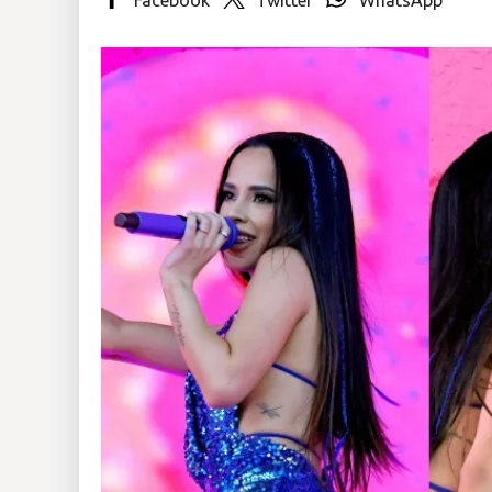
Insólitas
Multimedia
Impreso