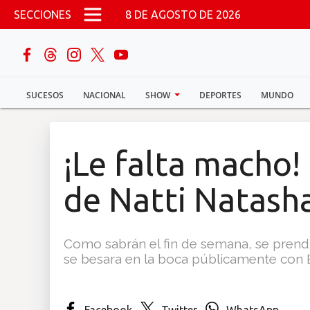
Pasar al contenido principal
SECCIONES
8 DE AGOSTO DE 2026
buscar
SUCESOS
NACIONAL
SHOW
DEPORTES
MUNDO
Sucesos
Nacional
¡Le falta macho!
Política
de Natti Natash
Show
Como sabrán el fin de semana, se prendi
Deportes
se besara en la boca públicamente con 
Mundo
Facebook
Twitter
WhatsApp