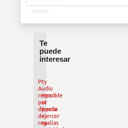
Te
puede
interesar
Pty
Audio
responde
Yemil
por
sí
disputa
puede
de
ejercer
regalías
su