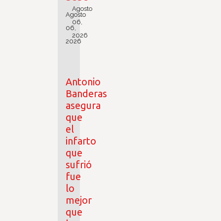
Agosto
Agosto
06,
06,
2026
2026
Antonio
Banderas
asegura
que
el
infarto
que
sufrió
fue
lo
mejor
que