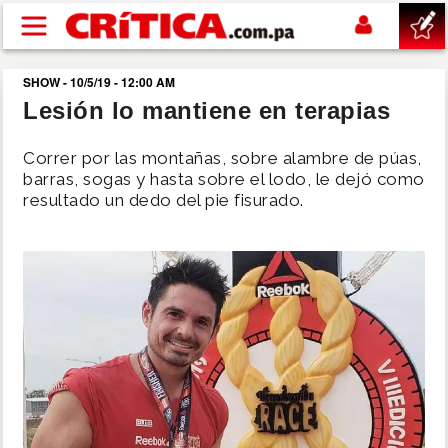
Pasar al contenido principal
SHOW - 10/5/19 - 12:00 AM
buscar
Lesión lo mantiene en terapias
SUCESOS
Correr por las montañas, sobre alambre de púas,
barras, sogas y hasta sobre el lodo, le dejó como
resultado un dedo del pie fisurado.
NACIONAL
POLÍTICA
SHOW
DEPORTES
MUNDO