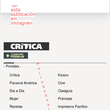
Ver
esta
publicación
en
Instagram
H
- Portales -
e
l
Crítica
Kiosco
l
e
Panamá América
Cine
g
Día a Día
Clasiguía
a
d
Mujer
Prémiate
o
a
Recetas
Impresora Pacífico
l