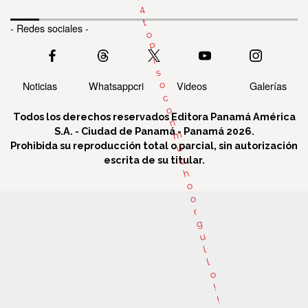
4
t
- Redes sociales -
o
P
i
s
Noticias
Whatsappcri
Videos
Galerías
o
c
o
Todos los derechos reservados Editora Panamá América
n
S.A. - Ciudad de Panamá - Panamá 2026.
m
Prohibida su reproducción total o parcial, sin autorización
u
escrita de su titular.
c
h
o
o
r
g
u
l
l
o
!
!