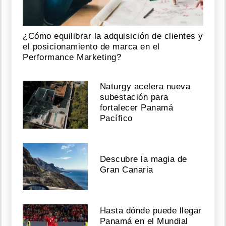
redes
se
habla
¿Cómo equilibrar la adquisición de clientes y
de
su
el posicionamiento de marca en el
primer
Performance Marketing?
show
Agosto
Naturgy acelera nueva
subestación para
06,
fortalecer Panamá
2026
Pacífico
"Acabo
Descubre la magia de
de
sufrir
Gran Canaria
una
agresión":
Mujer
le
Hasta dónde puede llegar
soba
Panamá en el Mundial