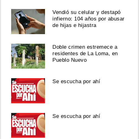
Vendió su celular y destapó
infierno: 104 años por abusar
Pty
Audio
de hijas e hijastra
responde
por
disputa
Doble crimen estremece a
de
residentes de La Loma, en
regalías
Pueblo Nuevo
y
canciones
DE
JAPANESE
Se escucha por ahí
Agosto
06,
2026
Se escucha por ahí