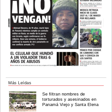
las
influencers
Agosto
06,
2026
Perez
Hilton,
trasladado
a
un
hospital
tras
inquietante
Más Leídas
transmisión
Se filtran nombres de
Agosto
torturados y asesinados en
06,
Panamá Viejo y Santa Elena
2026