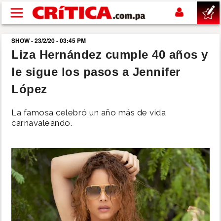
Pasar al contenido principal
SHOW - 23/2/20 - 03:45 PM
buscar
Liza Hernández cumple 40 años y
le sigue los pasos a Jennifer
SUCESOS
López
NACIONAL
La famosa celebró un año más de vida
carnavaleando.
POLÍTICA
SHOW
DEPORTES
MUNDO