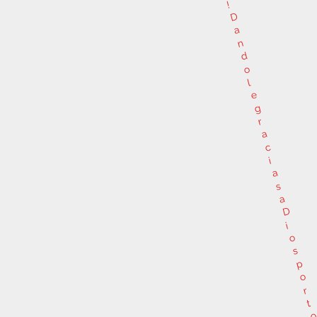
!
D
a
n
d
o
l
e
g
r
a
c
i
a
s
a
D
i
o
s
p
o
r
t