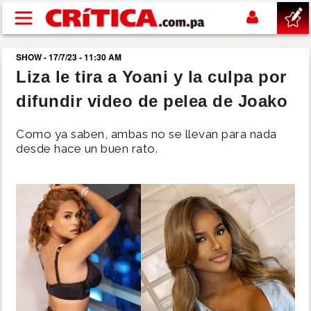
Pasar al contenido principal
SHOW - 17/7/23 - 11:30 AM
buscar
Liza le tira a Yoani y la culpa por
difundir video de pelea de Joako
SUCESOS
Como ya saben, ambas no se llevan para nada
NACIONAL
desde hace un buen rato.
POLÍTICA
SHOW
DEPORTES
MUNDO