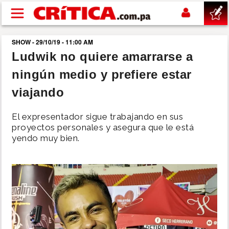
Pasar al contenido principal
SHOW - 29/10/19 - 11:00 AM
buscar
Ludwik no quiere amarrarse a
ningún medio y prefiere estar
SUCESOS
viajando
NACIONAL
El expresentador sigue trabajando en sus
proyectos personales y asegura que le está
POLÍTICA
yendo muy bien.
SHOW
DEPORTES
MUNDO