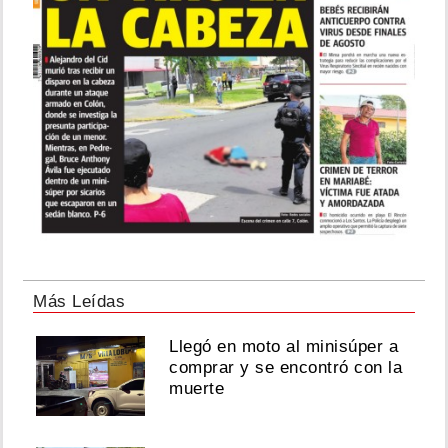
Isabel
Pantoja
cumple
70
años
y
da
las
gracias
por
seguir
con
vida
Más Leídas
Agosto
02,
Llegó en moto al minisúper a
comprar y se encontró con la
2026
muerte
¡Jodieron