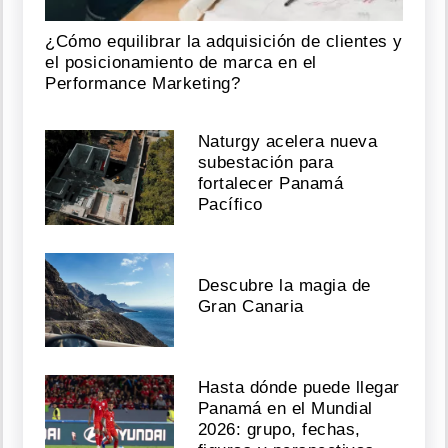
"Diddy"
Combs
¿Cómo equilibrar la adquisición de clientes y
el posicionamiento de marca en el
Agosto
Performance Marketing?
03,
2026
Naturgy acelera nueva
subestación para
fortalecer Panamá
Ariana
Pacífico
Grande
anuncia
su
retiro
Descubre la magia de
temporal
tras
Gran Canaria
críticas
por
su
delgadez
Hasta dónde puede llegar
Panamá en el Mundial
Agosto
2026: grupo, fechas,
03,