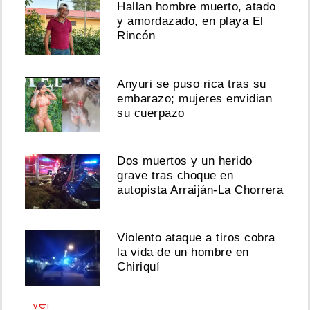
Hallan hombre muerto, atado
la
y amordazado, en playa El
fiesta!
Suspenden
Rincón
baile
del
Canoso
Anyuri se puso rica tras su
en
embarazo; mujeres envidian
La
su cuerpazo
Chorrera
tras
una
riña
Dos muertos y un herido
grave tras choque en
Agosto
autopista Arraiján-La Chorrera
02,
2026
Violento ataque a tiros cobra
la vida de un hombre en
Chiriquí
Ver