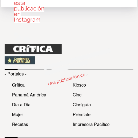
esta
publicación
en
Instagram
n
bl
c
c
par
d
Mi
P
n
ma
mi
p
n
ma
- Portales -
U
m
c)
o
Crítica
Kiosco
Panamá América
Cine
Día a Día
Clasiguía
Mujer
Prémiate
Recetas
Impresora Pacífico