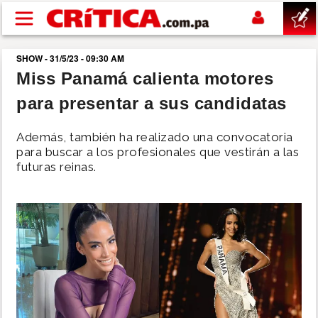
Pasar al contenido principal
SHOW - 31/5/23 - 09:30 AM
buscar
Miss Panamá calienta motores
para presentar a sus candidatas
SUCESOS
Además, también ha realizado una convocatoria
NACIONAL
para buscar a los profesionales que vestirán a las
futuras reinas.
POLÍTICA
SHOW
DEPORTES
MUNDO