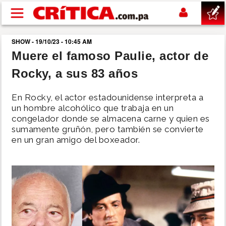
Pasar al contenido principal
SHOW - 19/10/23 - 10:45 AM
buscar
Muere el famoso Paulie, actor de
Rocky, a sus 83 años
SUCESOS
En Rocky, el actor estadounidense interpreta a
NACIONAL
un hombre alcohólico que trabaja en un
congelador donde se almacena carne y quien es
sumamente gruñón, pero también se convierte
POLÍTICA
en un gran amigo del boxeador.
SHOW
DEPORTES
MUNDO