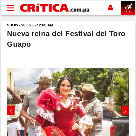
Pasar al contenido principal
SHOW - 20/5/25 - 12:00 AM
buscar
Nueva reina del Festival del Toro
Guapo
SUCESOS
NACIONAL
POLÍTICA
SHOW
DEPORTES
Previous
Next
MUNDO