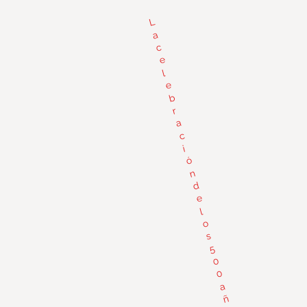
L
a
c
e
l
e
b
r
a
c
i
ó
n
d
e
l
o
s
5
0
0
a
ñ