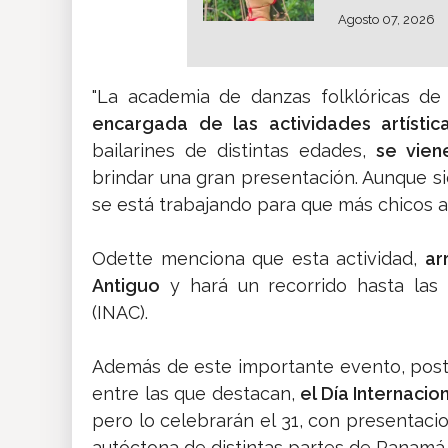
Agosto 07, 2026
"La academia de danzas folklóricas d
encargada de las actividades artísti
bailarines de distintas edades,
se vie
brindar una gran presentación. Aunque si
se está trabajando para que más chicos a
Odette menciona que esta actividad,
ar
Antiguo
y hará un recorrido hasta las e
(INAC).
Además de este importante evento, poster
entre las que destacan,
el
Día Internacion
pero lo celebrarán el 31, con presentaci
autóctona de distintas partes de Panamá.