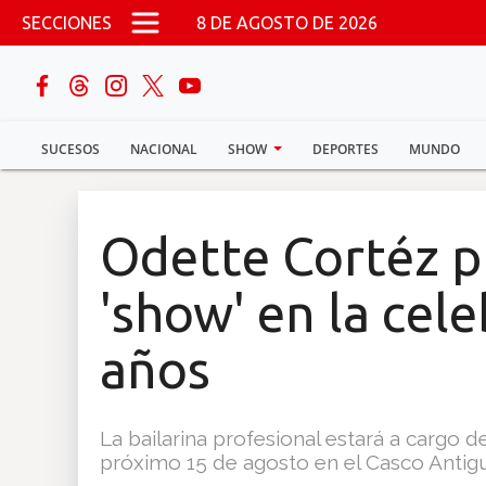
Pasar al contenido principal
SECCIONES
8 DE AGOSTO DE 2026
buscar
SUCESOS
NACIONAL
SHOW
DEPORTES
MUNDO
Sucesos
Nacional
Odette Cortéz 
Política
'show' en la cel
Show
años
Deportes
La bailarina profesional estará a cargo de
próximo 15 de agosto en el Casco Antig
Mundo