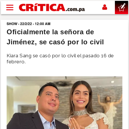
Pasar al contenido principal
SHOW - 22/2/22 - 12:00 AM
buscar
Oficialmente la señora de
Jiménez, se casó por lo civil
SUCESOS
Kiara Sang se casó por lo civil el pasado 16 de
NACIONAL
febrero.
POLÍTICA
SHOW
DEPORTES
MUNDO